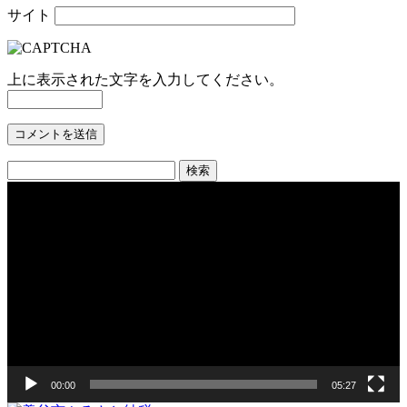
サイト
上に表示された文字を入力してください。
検
索:
動
画
プ
レ
ー
ヤ
ー
00:00
05:27