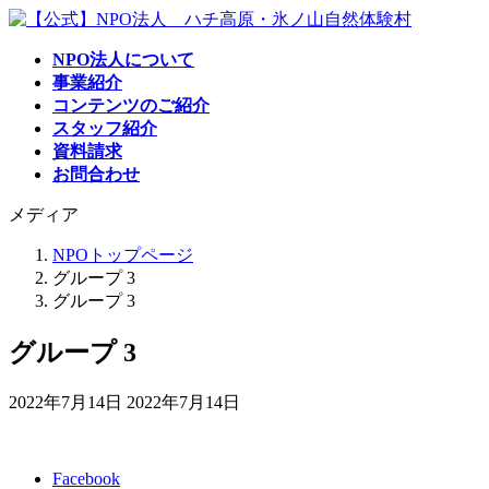
コ
ナ
ン
ビ
NPO法人について
テ
ゲ
事業紹介
ン
ー
コンテンツのご紹介
ツ
シ
スタッフ紹介
へ
ョ
資料請求
ス
ン
お問合わせ
キ
に
ッ
移
メディア
プ
動
NPOトップページ
グループ 3
グループ 3
グループ 3
最
2022年7月14日
2022年7月14日
終
更
新
Facebook