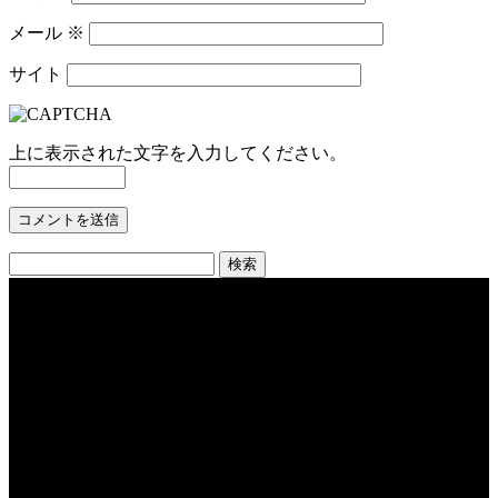
メール
※
サイト
上に表示された文字を入力してください。
検
索:
動
画
プ
レ
ー
ヤ
ー