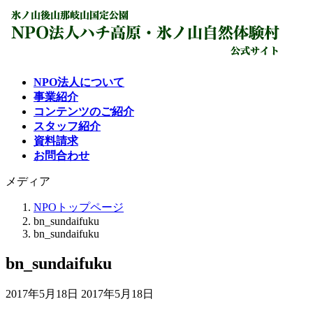
コ
ナ
ン
ビ
テ
ゲ
ン
ー
ツ
シ
NPO法人について
へ
ョ
事業紹介
ス
ン
コンテンツのご紹介
キ
に
スタッフ紹介
ッ
移
資料請求
プ
動
お問合わせ
メディア
NPOトップページ
bn_sundaifuku
bn_sundaifuku
bn_sundaifuku
最
2017年5月18日
2017年5月18日
終